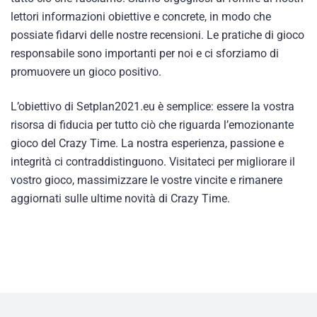
lettori informazioni obiettive e concrete, in modo che
possiate fidarvi delle nostre recensioni. Le pratiche di gioco
responsabile sono importanti per noi e ci sforziamo di
promuovere un gioco positivo.
L’obiettivo di Setplan2021.eu è semplice: essere la vostra
risorsa di fiducia per tutto ciò che riguarda l’emozionante
gioco del Crazy Time. La nostra esperienza, passione e
integrità ci contraddistinguono. Visitateci per migliorare il
vostro gioco, massimizzare le vostre vincite e rimanere
aggiornati sulle ultime novità di Crazy Time.