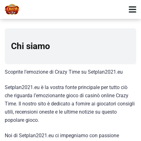
Chi siamo
Scoprite l’emozione di Crazy Time su Setplan2021.eu
Setplan2021.eu è la vostra fonte principale per tutto ciò
che riguarda l’emozionante gioco di casinò online Crazy
Time. Il nostro sito è dedicato a fornire ai giocatori consigli
utili, recensioni oneste e le ultime notizie su questo
popolare gioco.
Noi di Setplan2021.eu ci impegniamo con passione