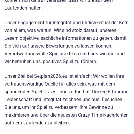
können sich darauf verlassen, dass wir Sie auf dem
Laufenden halten.
Unser Engagement für Integrität und Ehrlichkeit ist der Kern
von allem, was wir tun. Wir sind stolz darauf, unseren
Lesern objektive, sachliche Informationen zu geben, damit
Sie sich auf unsere Bewertungen verlassen können.
Verantwortungsvolle Spielpraktiken sind uns wichtig, und
wir bemühen uns, positives Spiel zu fördern.
Unser Ziel bei Setplan2026.eu ist einfach: Wir wollen Ihre
vertrauenswürdige Quelle für alles sein, was mit dem
spannenden Spiel Crazy Time zu tun hat. Unsere Erfahrung,
Leidenschaft und Integrität zeichnen uns aus. Besuchen
Sie uns, um Ihr Spiel zu verbessern, Ihre Gewinne zu
maximieren und über die neuesten Crazy Time-Nachrichten
auf dem Laufenden zu bleiben.