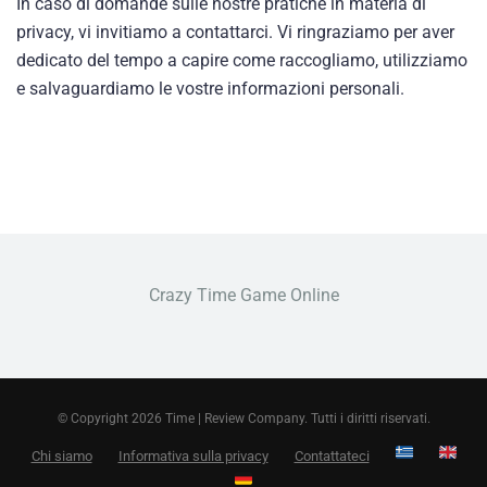
In caso di domande sulle nostre pratiche in materia di
privacy, vi invitiamo a contattarci. Vi ringraziamo per aver
dedicato del tempo a capire come raccogliamo, utilizziamo
e salvaguardiamo le vostre informazioni personali.
Crazy Time Game Online
© Copyright 2026 Time | Review Company. Tutti i diritti riservati.
Chi siamo
Informativa sulla privacy
Contattateci