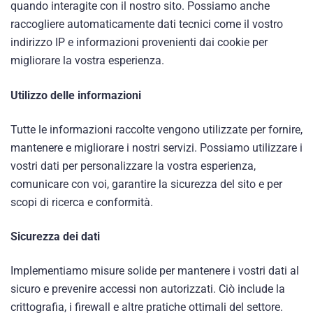
quando interagite con il nostro sito. Possiamo anche
raccogliere automaticamente dati tecnici come il vostro
indirizzo IP e informazioni provenienti dai cookie per
migliorare la vostra esperienza.
Utilizzo delle informazioni
Tutte le informazioni raccolte vengono utilizzate per fornire,
mantenere e migliorare i nostri servizi. Possiamo utilizzare i
vostri dati per personalizzare la vostra esperienza,
comunicare con voi, garantire la sicurezza del sito e per
scopi di ricerca e conformità.
Sicurezza dei dati
Implementiamo misure solide per mantenere i vostri dati al
sicuro e prevenire accessi non autorizzati. Ciò include la
crittografia, i firewall e altre pratiche ottimali del settore.