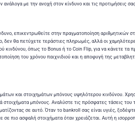
ν ανάλογα με την ανοχή στον κίνδυνο και τις προτιμήσεις σας
νδυνο, επικεντρωθείτε στην πραγματοποίηση αριθμητικών στο
ιο, δεν θα πετύχετε τεράστιες πληρωμές, αλλά οι χαμηλότε
 κινδύνου, όπως το Bonus ή το Coin Flip, για να κάνετε τα
ιστοποίηση του χρόνου παιχνιδιού και η αποφυγή της μεταβ
ημάτων και στοιχημάτων μπόνους υψηλότερου κινδύνου. Χρησ
κά στοιχήματα μπόνους. Αναλύστε τις πρόσφατες τάσεις του 
ματίζοντας σε αυτό. Όταν το bankroll σας είναι υγιές, ξοδέψ
τε σε πιο ασφαλή στοιχήματα όταν χρειάζεται. Αυτή η ισορρ