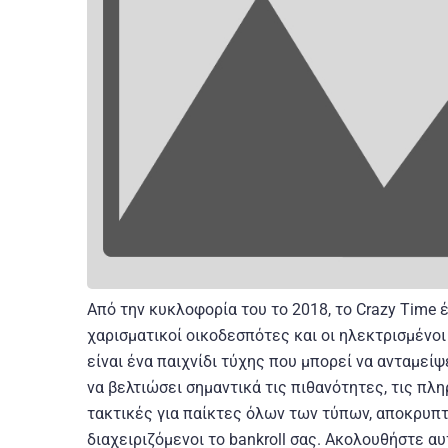
Από την κυκλοφορία του το 2018, το Crazy Time έχ
χαρισματικοί οικοδεσπότες και οι ηλεκτρισμένο
είναι ένα παιχνίδι τύχης που μπορεί να ανταμείψ
να βελτιώσει σημαντικά τις πιθανότητες, τις π
τακτικές για παίκτες όλων των τύπων, αποκρυπτ
διαχειριζόμενοι το bankroll σας. Ακολουθήστε α