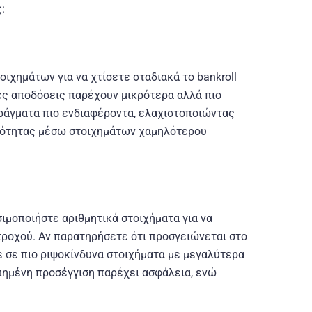
:
ιχημάτων για να χτίσετε σταδιακά το bankroll
ρες αποδόσεις παρέχουν μικρότερα αλλά πιο
 πράγματα πιο ενδιαφέροντα, ελαχιστοποιώντας
λητότητας μέσω στοιχημάτων χαμηλότερου
ιμοποιήστε αριθμητικά στοιχήματα για να
τροχού. Αν παρατηρήσετε ότι προσγειώνεται στο
τε σε πιο ριψοκίνδυνα στοιχήματα με μεγαλύτερα
οπημένη προσέγγιση παρέχει ασφάλεια, ενώ