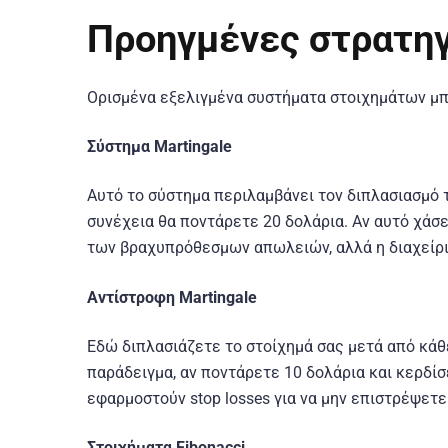
Προηγμένες στρατηγ
Ορισμένα εξελιγμένα συστήματα στοιχημάτων μπ
Σύστημα Martingale
Αυτό το σύστημα περιλαμβάνει τον διπλασιασμό τ
συνέχεια θα ποντάρετε 20 δολάρια. Αν αυτό χάσε
των βραχυπρόθεσμων απωλειών, αλλά η διαχείρισ
Αντίστροφη Martingale
Εδώ διπλασιάζετε το στοίχημά σας μετά από κάθε
παράδειγμα, αν ποντάρετε 10 δολάρια και κερδίσε
εφαρμοστούν stop losses για να μην επιστρέψετε
Στοιχήματα Fibonacci