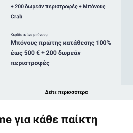
+ 200 δωρεάν περιστροφές + Μπόνους
Crab
Κερδίστε ένα μπόνους:
Μπόνους πρώτης κατάθεσης 100%
έως 500 € + 200 δωρεάν
περιστροφές
Δείτε περισσότερα
me για κάθε παίκτη