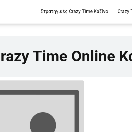
Στρατηγικές Crazy Time Καζίνο
Crazy 
razy Time Online Κ